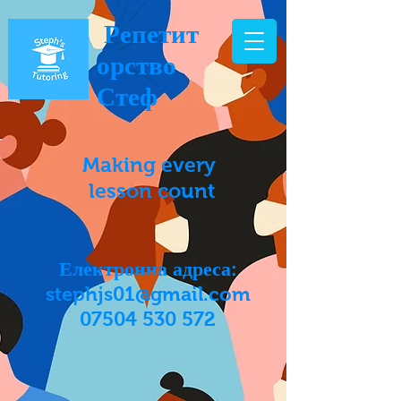
Репетит
орство
Стеф
Making every
lesson count
Електронна адреса:
stephjs01@gmail.com
07504 530 572