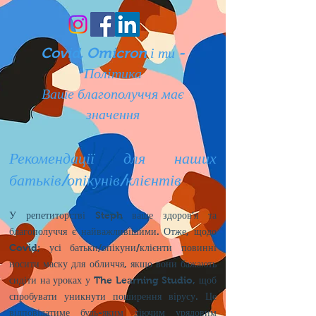
Covid, Omicron і ти -
Політика
Ваше благополуччя має
значення
Рекомендації для наших
батьків/опікунів/клієнтів
У репетиторстві Steph ваше здоров’я та
благополуччя є найважливішими. Отже, щодо
Covid; усі батьки/опікуни/клієнти повинні
носити маску для обличчя, якщо вони бажають
сидіти на уроках у The Learning Studio, щоб
спробувати уникнути поширення вірусу. Це
відповідатиме будь-яким діючим урядовим