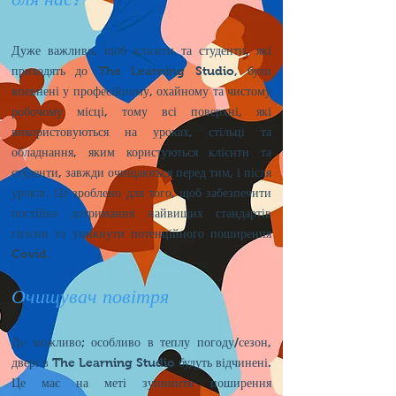
Дуже важливо, щоб клієнти та студенти, які
приходять до The Learning Studio, були
впевнені у професійному, охайному та чистому
робочому місці, тому всі поверхні, які
використовуються на уроках, стільці та
обладнання, яким користуються клієнти та
студенти, завжди очищаються перед тим, і після
уроків. Це зроблено для того, щоб забезпечити
постійне дотримання найвищих стандартів
гігієни та уникнути потенційного поширення
Covid.
Очищувач повітря
Де можливо; особливо в теплу погоду/сезон,
двері в The Learning Studio будуть відчинені.
Це має на меті зупинити поширення