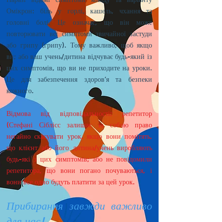
Омікрон: біль у горлі, кашель, чхання та
головні болі. Це означає, що він може
повторювати всі симптоми звичайної застуди
або грипу (грипу). Тому важливо, щоб якщо
ви; або ваш учень/дитина відчуває будь-який із
цих симптомів, що ви не приходите на уроки.
Це для забезпечення здоров’я та безпеки
кожного.
Відмова від відповідальності: репетитор
(Стефані Сіблісс залишає за собою право
негайно скасувати урок, якщо вони помітять,
що клієнт або його дитина/учень виробляють
будь-які з цих симптомів; або не повідомили
репетитора, що вони погано почуваються, і
вони все одно будуть платити за цей урок.
Прибирання завжди важливо
для нас!