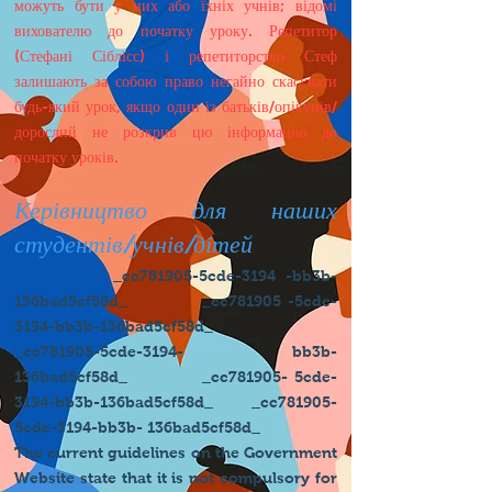
можуть бути у них або їхніх учнів; відомі
вихователю до початку уроку. Репетитор
(Стефані Сіблісс) і репетиторство Стеф
залишають за собою право негайно скасувати
будь-який урок, якщо один із батьків/опікунів/
дорослий не розкрив цю інформацію до
початку уроків.
Керівництво для наших
студентів/учнів/дітей
_cc781905-5cde-3194 -bb3b-
136bad5cf58d_ _cc781905 -5cde-
3194-bb3b-136bad5cf58d_
_cc781905-5cde-3194- bb3b-
136bad5cf58d_ _cc781905- 5cde-
3194-bb3b-136bad5cf58d_ _cc781905-
5cde-3194-bb3b- 136bad5cf58d_
The current guidelines on the Government
Website state that it is not compulsory for