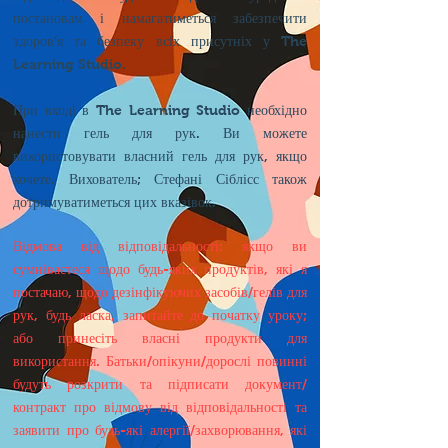
постановам і намагатиметься забезпечити
здоров’я та безпеку всіх присутніх у The
Learning Studio.
При вході в The Learning Studio необхідно
нанести гель для рук. Ви можете
використовувати власний гель для рук, якщо
хочете. Вихователь; Стефані Сіблісс також
дотримуватиметься цих вказівок.
Відмова від відповідальності: якщо ви
сумніваєтеся щодо будь-яких продуктів, які я
постачаю, щодо дезінфікуючих засобів/гелів для
рук, будь ласка, запитайте до початку уроку;
або принесіть власні продукти для
використання. Батьки/опікуни/дорослі повинні
будуть розкрити та підписати документ/
контракт про відмову від відповідальності та
заявити про будь-які алергії/захворювання, які