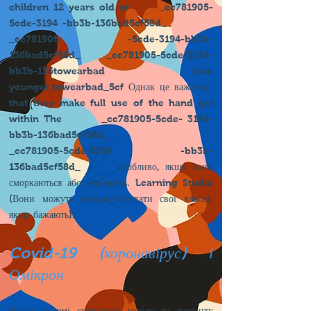
children 12 years old or _cc781905-
5cde-3194 -bb3b-136bad5cf58d_
_cc781905 -5cde-3194-bb3b-
136bad5cf58d_ _cc781905-5cde-3194-
bb3b-136towearbad face
younger.towearbad_5cf Однак це важливо;
that they make full use of the hand gel
within The _cc781905-5cde- 3194-
bb3b-136bad5cf58d_
_cc781905-5cde-3194 -bb3b-
136bad5cf58d_ особливо, якщо вони
сморкаються або кашляють. Learning Studio
(Вони можуть використовувати свої власні,
якщо бажають).
Covid-19 (коронавірус) і
Омікрон
Наразі відомі симптоми ковіду та варіанту