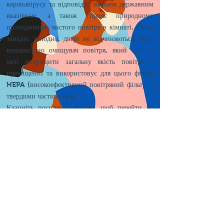
коронавірусу та відповідає чинним державним
вказівкам, а також сприяє природному
проходженню чистого повітря в кімнаті. Якщо
занадто холодно, двері не відчиняються; Буде
використано очищувач повітря, який має на
меті покращити загальну якість повітря в
приміщенні та використовує для цього фільтр
HEPA (високоефективний повітряний фільтр із
твердими частинками).
Клацніть посилання нижче, щоб перейти на
веб-сайт уряду, щоб отримати додаткову
інформацію щодо вентиляції приміщень, щоб
зупинити поширення коронавірусу (COVID-
19). Щоб дізнатися більше про повітряний
фільтр, який використовується в The Learning
Studio; натисніть посилання нижче.
https://www.gov.uk/government/publicati
ons/covid-19-ventilation-of-indoor-
spaces-to-stop-the-spread-of-