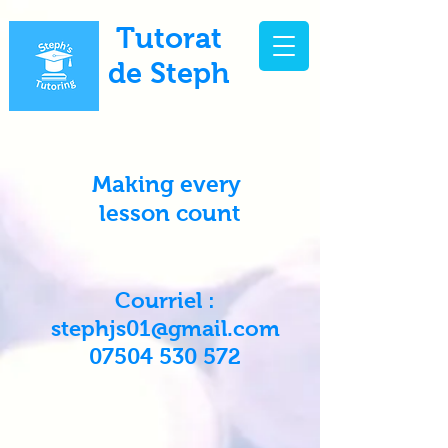
Tutorat
de Steph
Making every
lesson count
Courriel :
stephjs01@gmail.com
07504 530 572