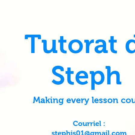
Tutorat 
Steph
Making every lesson cou
Courriel :
stephjs01@gmail.com